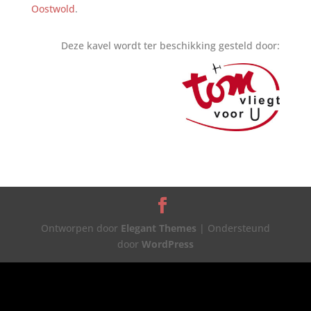
Oostwold
.
Deze kavel wordt ter beschikking gesteld door:
Ontworpen door
Elegant Themes
| Ondersteund
door
WordPress